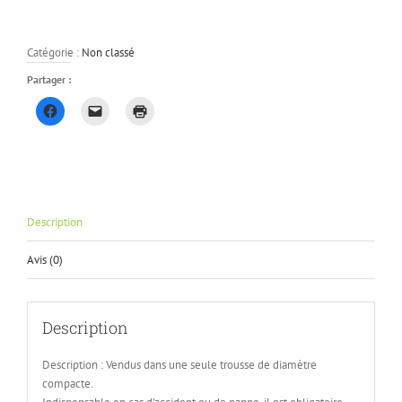
Kit
Secutité
Catégorie :
Non classé
Partager :
Cliquez
Cliquer
Cliquer
pour
pour
pour
partager
envoyer
imprimer(ouvre
sur
un
dans
Facebook(ouvre
lien
une
dans
par
nouvelle
une
e-
fenêtre)
nouvelle
mail
fenêtre)
à
un
Description
ami(ouvre
dans
une
Avis (0)
nouvelle
fenêtre)
Description
Description : Vendus dans une seule trousse de diamètre
compacte.