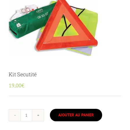
Kit Secutité
19,00
€
AJOUTER AU PANIER
quantité
de