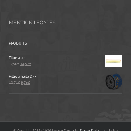
MENTION LÉGALES
PRODUITS
Filtre à air
17,90
€
14,92
€
Filtre à huile D7F
12,71
€
9,76
€
© Copyright 2012 -
2026 | Avada Theme by
Theme Fusion
| All Rights