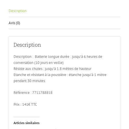
nouvelle
mail
fenêtre)
à
un
Description
ami(ouvre
dans
une
Avis (0)
nouvelle
fenêtre)
Description
Description :
Batterie longue durée : jusqu’à 6 heures de
conversation (10 jours en veille)
Résiste aux chutes : jusqu’à 1.8 mètres de hauteur
Etanche et résistant à la poussière : étanche jusqu’à 1 mètre
pendant 30 minutes
Référence :
7711788818
Prix : 141€ TTC
Articles similaires