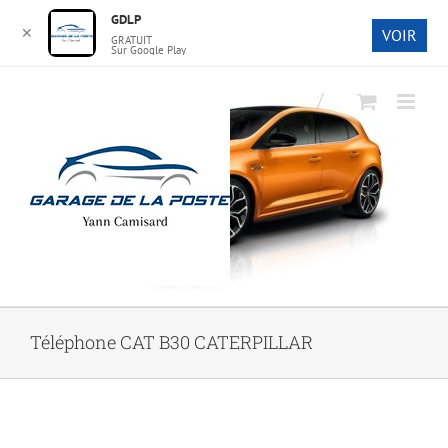
GDLP
✕
VOIR
GRATUIT
Sur Google Play
Passer
au
contenu
Téléphone CAT B30 CATERPILLAR