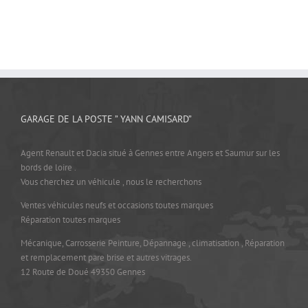
GARAGE DE LA POSTE ” YANN CAMISARD”
Agent Renault et Dacia situé à Gennes entre Angers et Saumur sur les
bords de loire .
Vous cherchez un véhicule , nous le recherchons
Ventes véhicules neufs et occasions toutes marques
Réparation toutes marques
Mécanique, Carrosserie Peinture, Dépannage , climatisation , Réparation
et remplacement pare brise et autres vitrages.
12 Route de Doué 49350 Gennes