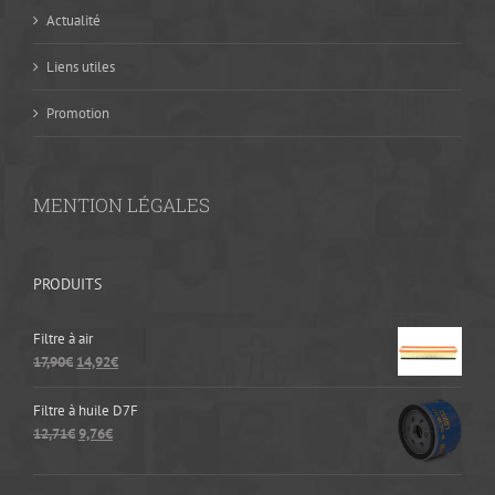
Actualité
Liens utiles
Promotion
MENTION LÉGALES
PRODUITS
Filtre à air
17,90
€
14,92
€
Filtre à huile D7F
12,71
€
9,76
€