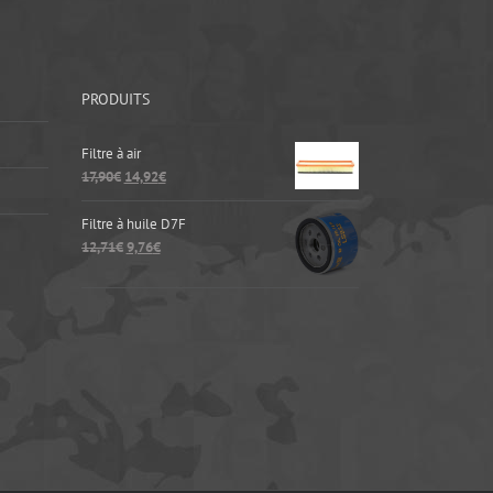
PRODUITS
Filtre à air
17,90
€
14,92
€
Filtre à huile D7F
12,71
€
9,76
€