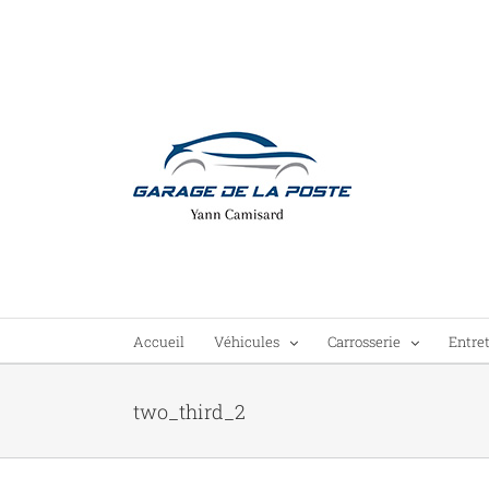
Passer
au
contenu
Accueil
Véhicules
Carrosserie
Entre
two_third_2