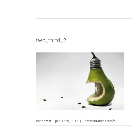
two_third_2
sur
Par
admin
|
juin 16th, 2014
|
Commentaires fermés
two_third_