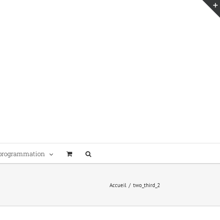
programmation
Accueil
/
two_third_2