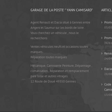
GARAGE DE LA POSTE ” YANN CAMISARD”
ARTIC
Agent Renault et Dacia situé à Gennes entre
Promo
Angers et Saumur sur les bords de loire .
03/0
Vous cherchez un véhicule , nous le
Prom
recherchons
26/1
Ventes véhicules neufs et occasions toutes
marques
Renau
Réparation toutes marques
24/0
Mécanique, Carrosserie Peinture, Dépannage ,
Dacia
climatisation , Réparation et remplacement
28/0
pare brise et autres vitrages.
12 Route de Doué 49350 Gennes
Code 
Camis
13/0