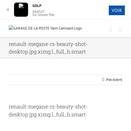
12 Route de Doué 49350 Gennes
GDLP
✕
VOIR
GRATUIT
Sur Google Play
Passer
ARTICLES RÉCENTS
au
contenu
Promo Distribution
renault-megane-rs-beauty-shot-
03/05/2021
desktop.jpg.ximg.l_full_h.smart
Promotion
26/11/2020
Renault Kangoo 1.5 dCi 90 eco2
Précédent
24/09/2019
Dacia Duster 1.5 dCi 110 4×2 Prestige
28/08/2019
renault-megane-rs-beauty-shot-
Code Radio | GARAGE DE LA POSTE Yann Camisard
desktop.jpg.ximg.l_full_h.smart
13/08/2019