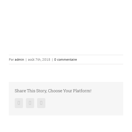
CATÉGORIES
Actualité
Liens utiles
Promotion
Par
admin
|
août 7th, 2018
|
0 commentaire
MENTION LÉGALES
Share This Story, Choose Your Platform!
PRODUITS
Facebook
Twitter
LinkedIn
Filtre à air
17,90
€
14,92
€
Filtre à huile D7F