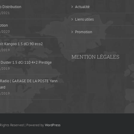
 Distribution
Actualité
5/2021
Liens utiles
otion
1/2020
Promotion
lt Kangoo 1.5 dCi 90 eco2
9/2019
MENTION LÉGALES
 Duster 1.5 dCi 110 4×2 Prestige
8/2019
Radio | GARAGE DE LA POSTE Yann
ard
8/2019
 Rights Reserved | Powered by
WordPress