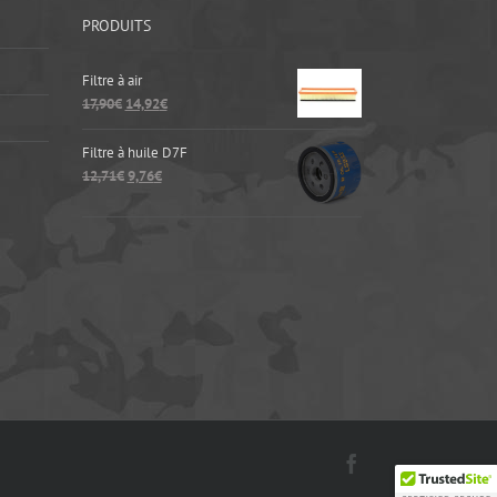
PRODUITS
Filtre à air
17,90
€
14,92
€
Filtre à huile D7F
12,71
€
9,76
€
Facebook