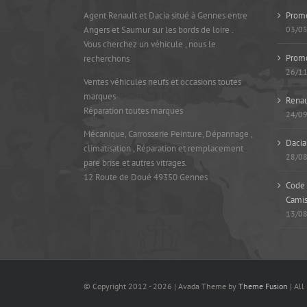
Agent Renault et Dacia situé à Gennes entre
Promo
Angers et Saumur sur les bords de loire .
03/0
Vous cherchez un véhicule , nous le
Prom
recherchons
26/1
Ventes véhicules neufs et occasions toutes
marques
Renau
Réparation toutes marques
24/0
Mécanique, Carrosserie Peinture, Dépannage ,
Dacia
climatisation , Réparation et remplacement
28/0
pare brise et autres vitrages.
12 Route de Doué 49350 Gennes
Code 
Camis
13/0
© Copyright 2012 -
2026 | Avada Theme by
Theme Fusion
| All