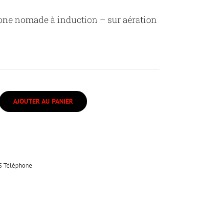
ne nomade à induction – sur aération
AJOUTER AU PANIER
S Téléphone
r
mer(ouvre