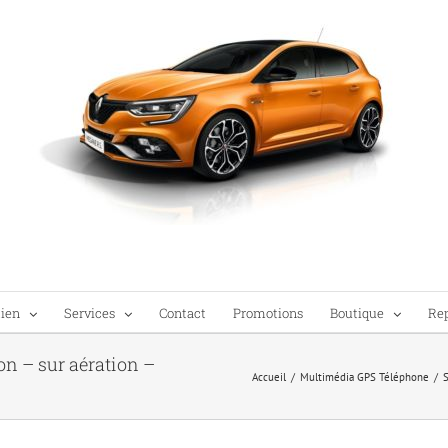
tien
Services
Contact
Promotions
Boutique
Re
n – sur aération –
Accueil
/
Multimédia GPS Téléphone
/