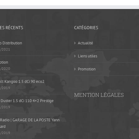
LES RÉCENTS
CATÉGORIES
 Distribution
Actualité
5/2021
Liens utiles
otion
1/2020
Promotion
lt Kangoo 1.5 dCi 90 eco2
9/2019
MENTION LÉGALES
 Duster 1.5 dCi 110 4×2 Prestige
8/2019
Radio | GARAGE DE LA POSTE Yann
ard
8/2019