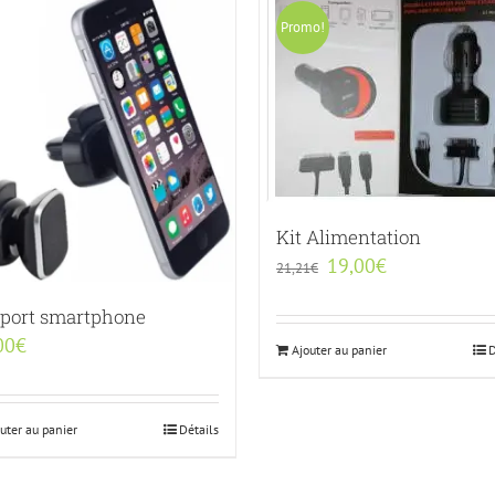
Promo!
Kit Alimentation
19,00
€
21,21
€
port smartphone
00
€
Ajouter au panier
D
uter au panier
Détails