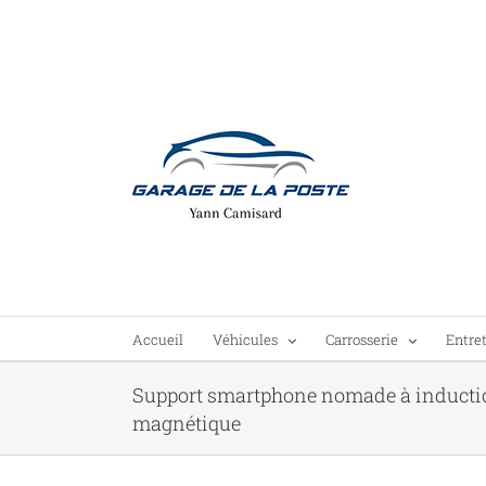
Passer
au
contenu
Accueil
Véhicules
Carrosserie
Entre
Support smartphone nomade à inductio
magnétique