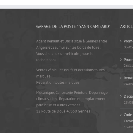
GARAGE DE LA POSTE ” YANN CAMISARD”
ARTIC
Agent Renault et Dacia situé à Gennes entre
Promo
Angers et Saumur sur les bords de loire .
03/0
Vous cherchez un véhicule , nous le
Prom
recherchons
26/1
Ventes véhicules neufs et occasions toutes
marques
Renau
Réparation toutes marques
24/0
Mécanique, Carrosserie Peinture, Dépannage ,
Dacia
climatisation , Réparation et remplacement
28/0
pare brise et autres vitrages.
12 Route de Doué 49350 Gennes
Code 
Camis
13/0