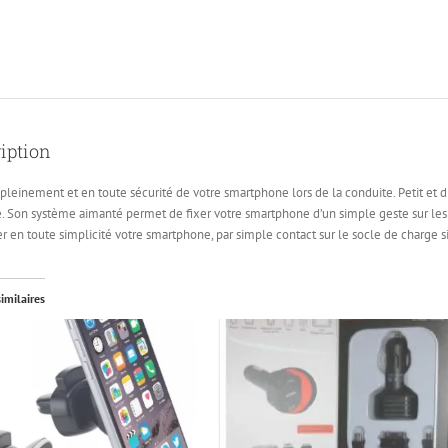
magnétique
Facebook(ouvre
lien
une
dans
par
nouvel
une
e-
fenêtr
nouvelle
mail
fenêtre)
à
un
ami(ouvre
dans
une
nouvelle
fenêtre)
iption
 pleinement et en toute sécurité de votre smartphone lors de la conduite. Petit et di
. Son système aimanté permet de fixer votre smartphone d’un simple geste sur les 
r en toute simplicité votre smartphone, par simple contact sur le socle de charge s
similaires