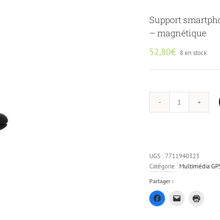
Support smartpho
– magnétique
52,80
€
8 en stock
quantité
de
Support
smartphone
nomade
UGS :
7711940323
à
Catégorie :
Multimédia GP
induction
-
Partager :
sur
Cliquez
Cliquer
Clique
aération
pour
pour
pour
partager
envoyer
impri
-
sur
un
dans