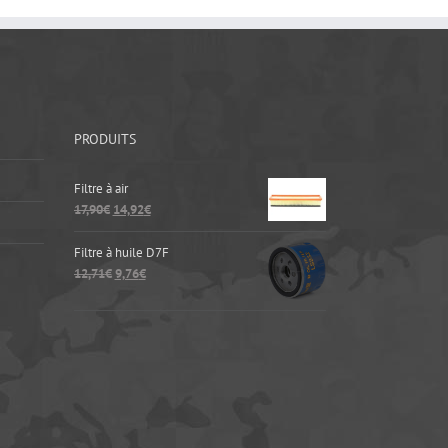
PRODUITS
Filtre à air
17,90
€
14,92
€
Filtre à huile D7F
12,71
€
9,76
€