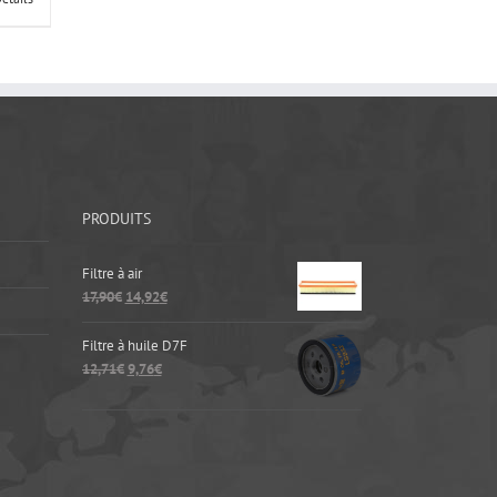
PRODUITS
Filtre à air
17,90
€
14,92
€
Filtre à huile D7F
12,71
€
9,76
€