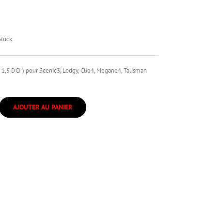
stock
( 1,5 DCI ) pour Scenic3, Lodgy, Clio4, Megane4, Talisman
AJOUTER AU PANIER
r
mer(ouvre