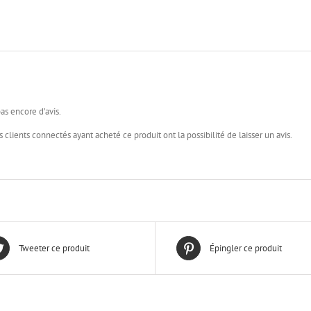
sur
un
dans
Facebook(ouvre
lien
une
dans
par
nouvel
une
e-
fenêtr
nouvelle
mail
fenêtre)
à
un
ami(ouvre
dans
une
nouvelle
fenêtre)
pas encore d’avis.
s clients connectés ayant acheté ce produit ont la possibilité de laisser un avis.
Tweeter ce produit
Épingler ce produit