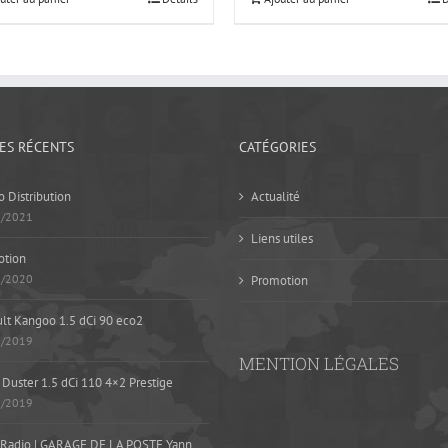
LES RÉCENTS
CATÉGORIES
 Distribution
Actualité
5/2021
Liens utiles
otion
1/2020
Promotion
lt Kangoo 1.5 dCi 90 eco2
9/2019
MENTION LÉGALES
 Duster 1.5 dCi 110 4×2 Prestige
8/2019
Radio | GARAGE DE LA POSTE Yann