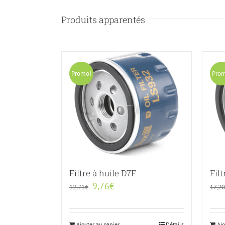
Produits apparentés
Promo!
Pro
Filtre à huile D7F
Fil
9,76
€
12,71
€
17,20
Ajouter au panier
Détails
Ajo