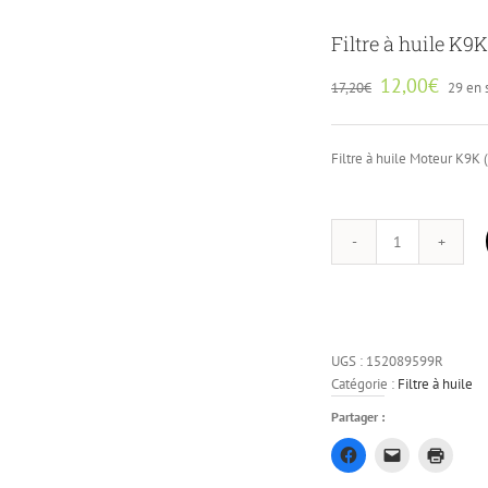
Filtre à huile K9K
12,00
€
17,20
€
29 en 
Filtre à huile Moteur K9K 
quantité
de
Filtre
à
huile
UGS :
152089599R
K9K
Catégorie :
Filtre à huile
Partager :
Cliquez
Cliquer
Clique
pour
pour
pour
partager
envoyer
impri