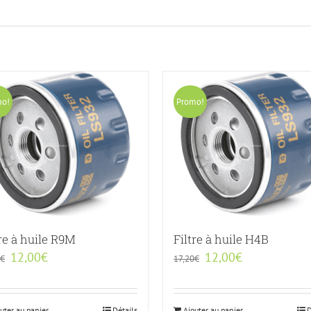
mo!
Promo!
tre à huile R9M
Filtre à huile H4B
12,00
€
12,00
€
€
17,20
€
uter au panier
Détails
Ajouter au panier
D