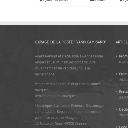
GARAGE DE LA POSTE ” YANN CAMISARD”
ARTIC
Agent Renault et Dacia situé à Gennes entre
Promo
Angers et Saumur sur les bords de loire .
03/0
Vous cherchez un véhicule , nous le
Prom
recherchons
26/1
Ventes véhicules neufs et occasions toutes
marques
Renau
Réparation toutes marques
24/0
Mécanique, Carrosserie Peinture, Dépannage ,
Dacia
climatisation , Réparation et remplacement
28/0
pare brise et autres vitrages.
12 Route de Doué 49350 Gennes
Code 