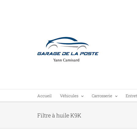
Passer
au
contenu
Accueil
Véhicules
Carrosserie
Entre
Filtre à huile K9K