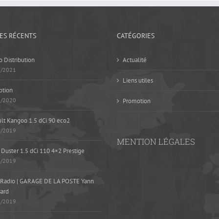
LES RÉCENTS
CATÉGORIES
 Distribution
Actualité
5/2021
Liens utiles
otion
1/2020
Promotion
lt Kangoo 1.5 dCi 90 eco2
9/2019
MENTION LÉGALES
 Duster 1.5 dCi 110 4×2 Prestige
8/2019
Radio | GARAGE DE LA POSTE Yann
ard
8/2019