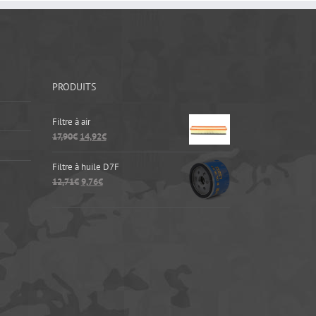
PRODUITS
Filtre à air
17,90
€
14,92
€
Filtre à huile D7F
12,71
€
9,76
€