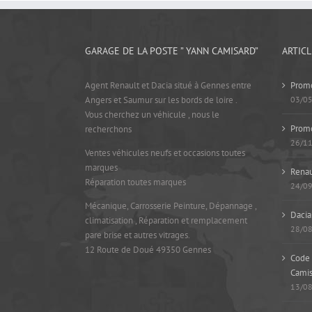
GARAGE DE LA POSTE ” YANN CAMISARD”
ARTIC
Agent Renault et Dacia situé à Gennes entre
Promo
Angers et Saumur sur les bords de loire .
03/0
Vous cherchez un véhicule , nous le
Prom
recherchons
26/1
Ventes véhicules neufs et occasions toutes
marques
Renau
Réparation toutes marques
24/0
Mécanique, Carrosserie Peinture, Dépannage ,
Dacia
climatisation , Réparation et remplacement
28/0
pare brise et autres vitrages.
12 Route de Doué 49350 Gennes
Code 
Camis
13/0